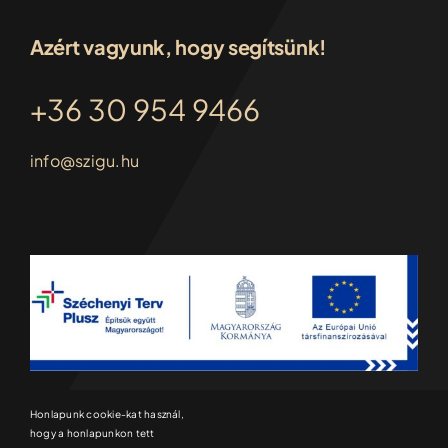
Azért vagyunk, hogy segítsünk!
+36 30 954 9466
info@szigu.hu
Honlapunk cookie-kat használ,
hogy a honlapunkon tett