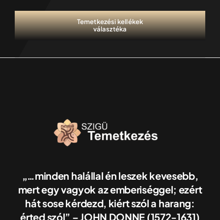
Temetkezési kellékek
választéka
„…minden halállal én leszek kevesebb,
mert egy vagyok az emberiséggel; ezért
hát sose kérdezd, kiért szól a harang:
érted szól” – JOHN DONNE (1572-1631)