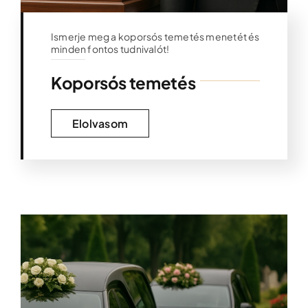
Ismerje meg a koporsós temetés menetét és
minden fontos tudnivalót!
Koporsós temetés
Elolvasom