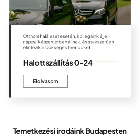
Otthoni haláleset esetén, kollégáink éjjel-
nappal készenlétben állnak, és szakszerűen
elintézik a szükséges teendőket.
Halottszállítás 0-24
Elolvasom
Temetkezési irodáink Budapesten