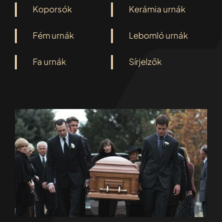
Koporsók
Kerámia urnák
Fém urnák
Lebomló urnák
Fa urnák
Sírjelzők