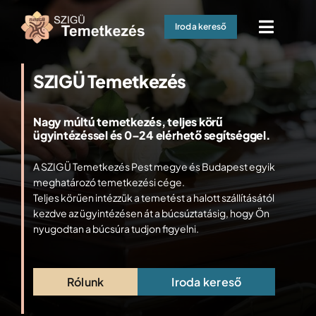
Skip
Iroda kereső
to
Toggle
content
Naviga
Kezdőoldal
SZIGÜ Temetkezés
Halottszállítás 0-24
Nagy múltú temetkezés, teljes körű
Hamvasztásos temetés
ügyintézéssel és 0–24 elérhető segítséggel.
A SZIGÜ Temetkezés Pest megye és Budapest egyik
Koporsós temetés
meghatározó temetkezési cége.
Teljes körűen intézzük a temetést a halott szállításától
Temetkezési kellékek
kezdve az ügyintézésen át a búcsúztatásig, hogy Ön
nyugodtan a búcsúra tudjon figyelni.
Gyászebéd / Halotti tor
Hasznos információk
Rólunk
Iroda kereső
Kapcsolat