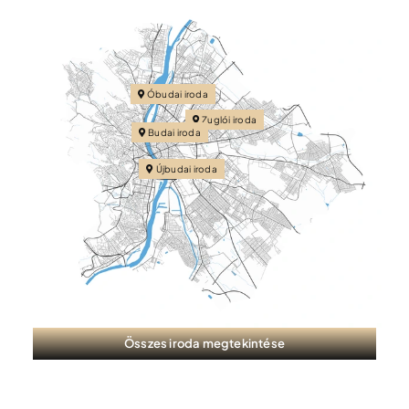
Óbudai iroda
Zuglói iroda
Budai iroda
Újbudai iroda
Összes iroda megtekintése