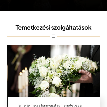
Iroda kereső
Árajánlatkérés
Temetkezési szolgáltatások
Időpontfoglalás
Ismerje meg a hamvasztás menetét és a