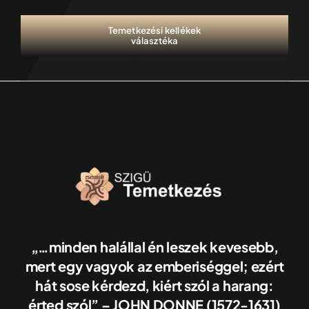
Temetkezési kellékek
választéka
„…minden halállal én leszek kevesebb,
mert egy vagyok az emberiséggel; ezért
hát sose kérdezd, kiért szól a harang:
érted szól” – JOHN DONNE (1572-1631)