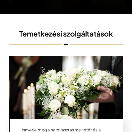
Iroda kereső
Árajánlatkérés
Temetkezési szolgáltatások
Időpontfoglalás
Ismerje meg a hamvasztás menetét és a