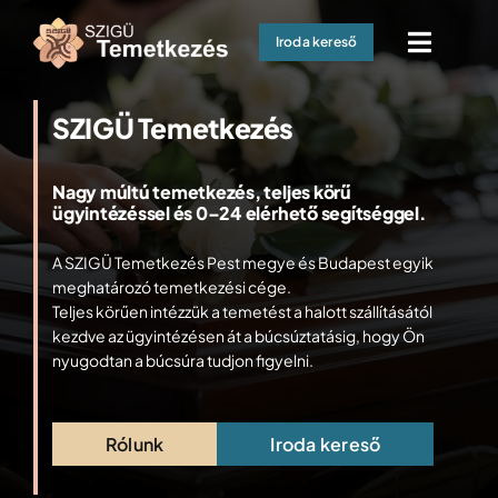
Skip
Iroda kereső
to
Toggle
content
Naviga
Kezdőoldal
SZIGÜ Temetkezés
Halottszállítás 0-24
Nagy múltú temetkezés, teljes körű
Hamvasztásos temetés
ügyintézéssel és 0–24 elérhető segítséggel.
A SZIGÜ Temetkezés Pest megye és Budapest egyik
Koporsós temetés
meghatározó temetkezési cége.
Teljes körűen intézzük a temetést a halott szállításától
Temetkezési kellékek
kezdve az ügyintézésen át a búcsúztatásig, hogy Ön
nyugodtan a búcsúra tudjon figyelni.
Gyászebéd / Halotti tor
Hasznos információk
Rólunk
Iroda kereső
Kapcsolat