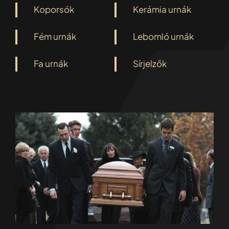
Koporsók
Kerámia urnák
Fém urnák
Lebomló urnák
Fa urnák
Sírjelzők