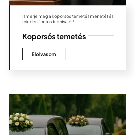
Ismerje meg a koporsós temetés menetét és
minden fontos tudnivalót!
Koporsós temetés
Elolvasom