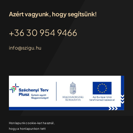
Azért vagyunk, hogy segítsünk!
+36 30 954 9466
info@szigu.hu
Honlapunk cookie-kat használ,
hogy a honlapunkon tett