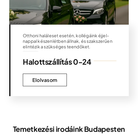
Otthoni haláleset esetén, kollégáink éjjel-
nappal készenlétben állnak, és szakszerűen
elintézik a szükséges teendőket.
Halottszállítás 0-24
Elolvasom
Temetkezési irodáink Budapesten