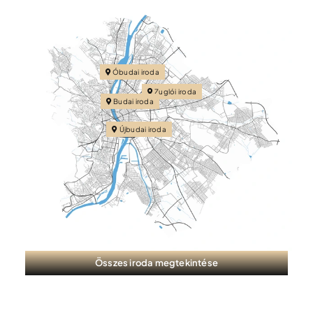
Óbudai iroda
Zuglói iroda
Budai iroda
Újbudai iroda
Összes iroda megtekintése