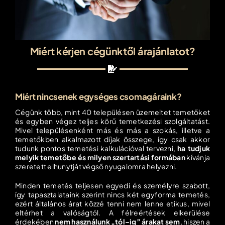
Iroda kereső
Árajánlatkérés
Miért kérjen cégünktől árajánlatot?
Időpontfoglalás
Miért nincsenek egységes csomagáraink?
Cégünk több, mint 40 településen üzemeltet temetőket
és egyben végez teljes körű temetkezési szolgáltatást.
Mivel településenként más és más a szokás, illetve a
temetőkben alkalmazott díjak összege, így csak akkor
tudunk pontos temetési kalkulációval tervezni,
ha tudjuk
melyik temetőbe és milyen szertartási formában
kívánja
szeretett elhunytját végső nyugalomra helyezni.
Minden temetés teljesen egyedi és személyre szabott,
így tapasztalataink szerint nincs két egyforma temetés,
ezért általános árat közzé tenni nem lenne etikus, mivel
eltérhet a valóságtól. A félreértések elkerülése
érdekében
nem használunk „tól–ig” árakat sem
, hiszen a