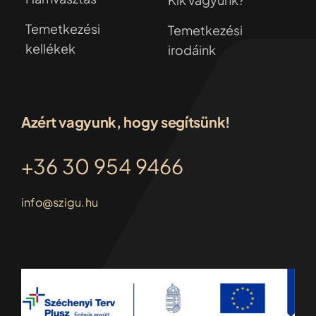
Temetkezési
Temetkezési
kellékek
irodáink
Azért vagyunk, hogy segítsünk!
+36 30 954 9466
info@szigu.hu