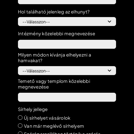
Hol található jelenleg az elhunyt?
Intézmény közelebbi megnevezése
Milyen módon kívánja elhelyezni a
hamvakat?
Temető vagy templom közelebbi
megnevezése
Sírhely jellege
Új sírhelyet vásárolok
Van már meglévő sírhelyem
Szóróparcellában történik a szórás