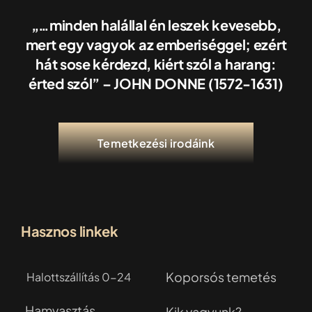
„…minden halállal én leszek kevesebb,
mert egy vagyok az emberiséggel; ezért
hát sose kérdezd, kiért szól a harang:
érted szól” – JOHN DONNE (1572-1631)
Temetkezési irodáink
Hasznos linkek
Koporsós temetés
Halottszállítás 0-24
Hamvasztás
Kik vagyunk?