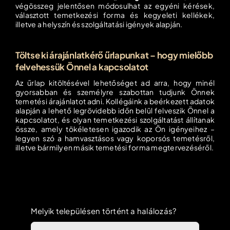
végösszeg jelentősen módosulhat az egyéni kérések,
választott temetkezési forma és kegyeleti kellékek,
illetve a helyszín és szolgáltatási igények alapján.
Töltse ki árajánlatkérő űrlapunkat – hogy mielőbb
felvehessük Önnel a kapcsolatot
Az űrlap kitöltésével lehetőséget ad arra, hogy minél
gyorsabban és személyre szabottan tudjunk Önnek
temetési árajánlatot adni. Kollégáink a beérkezett adatok
alapján a lehető legrövidebb időn belül felveszik Önnel a
kapcsolatot, és olyan temetkezési szolgáltatást állítanak
össze, amely tökéletesen igazodik az Ön igényeihez –
legyen szó a hamvasztásos vagy koporsós temetésről,
illetve bármilyen másik temetési forma megtervezéséről.
Melyik településen történt a halálozás?