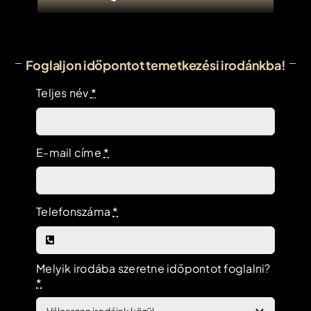
Foglaljon időpontot temetkezési irodánkba!
Teljes név
*
E-mail címe
*
Telefonszáma
*
Melyik irodába szeretne időpontot foglalni?
*