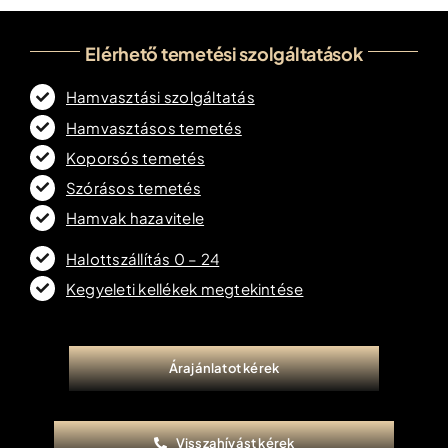
Elérhető temetési szolgáltatások
Hamvasztási szolgáltatás
Hamvasztásos temetés
Koporsós temetés
Szórásos temetés
Hamvak hazavitele
Halottszállítás 0 – 24
Kegyeleti kellékek megtekintése
Árajánlatot kérek
Visszahívást kérek