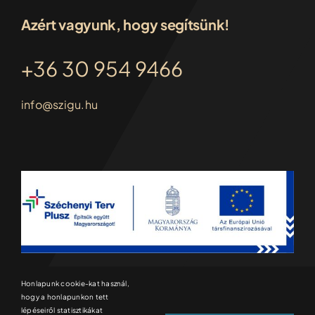
Azért vagyunk, hogy segítsünk!
+36 30 954 9466
info@szigu.hu
Honlapunk cookie-kat használ,
hogy a honlapunkon tett
lépéseiről statisztikákat