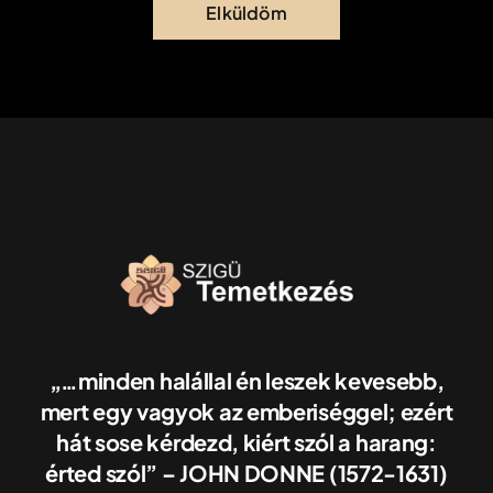
Elküldöm
„…minden halállal én leszek kevesebb,
mert egy vagyok az emberiséggel; ezért
hát sose kérdezd, kiért szól a harang:
érted szól” – JOHN DONNE (1572-1631)