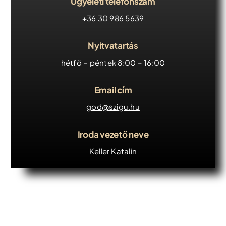
Ügyeleti telefonszám
+36 30 986 5639
Iroda kereső
Nyitvatartás
Árajánlatkérés
hétfő – péntek 8:00 – 16:00
Időpontfoglalás
Email cím
god@szigu.hu
Iroda vezető neve
Keller Katalin