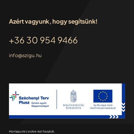
Azért vagyunk, hogy segítsünk!
+36 30 954 9466
info@szigu.hu
Honlapunk cookie-kat használ,