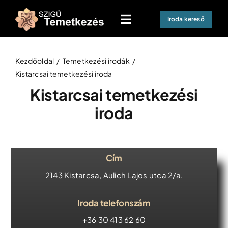
Skip
Iroda kereső
to
Toggle
content
Navigation
Kezdőoldal
Kezdőoldal
Temetkezési irodák
Halottszállítás 0-24
Kistarcsai temetkezési iroda
Kistarcsai temetkezési
Hamvasztásos temetés
iroda
Koporsós temetés
Temetkezési kellékek
Cím
Gyászebéd / Halotti tor
2143 Kistarcsa, Aulich Lajos utca 2/a.
Hasznos információk
Iroda telefonszám
+36 30 413 62 60
Kapcsolat