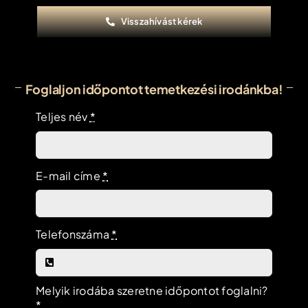
Visszahívást kérek
Foglaljon időpontot temetkezési irodánkba!
Teljes név
*
E-mail címe
*
Telefonszáma
*
Melyik irodába szeretne időpontot foglalni?
*