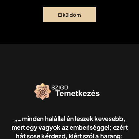
Elküldöm
„…minden halállal én leszek kevesebb,
mert egy vagyok az emberiséggel; ezért
hát sose kérdezd, kiért szól a harang: