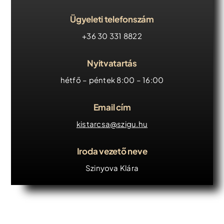
Ügyeleti telefonszám
Iroda kereső
+36 30 331 8822
Árajánlatkérés
Nyitvatartás
Időpontfoglalás
hétfő – péntek 8:00 – 16:00
Email cím
kistarcsa@szigu.hu
Iroda vezető neve
Szinyova Klára