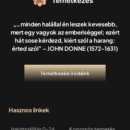
Iroda kereső
„…minden halállal én leszek kevesebb,
Árajánlatkérés
mert egy vagyok az emberiséggel; ezért
hát sose kérdezd, kiért szól a harang:
Időpontfoglalás
érted szól” – JOHN DONNE (1572-1631)
Temetkezési irodáink
Hasznos linkek
Koporsós temetés
Halottszállítás 0-24