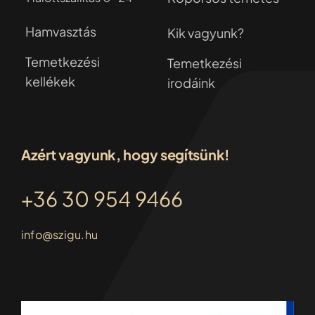
Hamvasztás
Kik vagyunk?
Temetkezési
Temetkezési
kellékek
irodáink
Azért vagyunk, hogy segítsünk!
+36 30 954 9466
info@szigu.hu